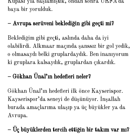
Kupası’yla başlamıştık, ondan sonra UEFA’da
Ronaldo kazanmaktan bıkmaz
baya bir yorulduk.
– Avrupa serüveni beklediğin gibi geçti mi?
BIZI TAKIP EDIN
Beklediğim gibi geçti, aslında daha da iyi
olabilirdi. Alkmaar maçında şanssız bir gol yedik,
o olmasaydı belki gruplardaydık. Ben inanıyorum
ki gruplara kalsaydık, gruplardan çıkardık.
POPÜLER HABERLER
– Gökhan Ünal’ın hedefleri neler?
1.
Sven Goran Eriksson: Finali
Gökhan Ünal’ın hedefleri ilk önce Kayserispor.
göreceğimizden emindik
Kayserispor’da seneyi de düşünüyor. İnşallah
2.
Juan Mata: Türkiye maçını
burada amaçlarıma ulaşıp ya üç büyükler ya da
unutamam
Avrupa.
3.
Hulk: Ailemin tek umuduydum
– Üç büyüklerden tercih ettiğin bir takım var mı?
4.
Nuria: Güiza bizi evden attı