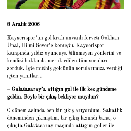
8 Aralık 2006
Kayserispor’un gol kralı unvanlı forveti Gökhan
Sven Goran Eriksson: Finali
göreceğimizden emindik
Ünal, Hilmi Sever’e konuştu. Kayserispor
kampında yıldız oyuncuya bilinmeyen yönlerini ve
kendisi hakkında merak edilen tüm soruları
sorduk. İşte müthiş golcünün sorularımıza verdiği
içten yanıtlar…
– Galatasaray’a attığın gol ile ilk kez gündeme
geldin. Böyle bir çıkış bekliyor muydun?
O dönem aslında ben bir çıkış arıyordum. Sakatlık
Abdullah Avcı: Eleştiri Terim’e
değil Türk futboluna
döneminden çıkmıştım, bir çıkış lazımdı bana, o
çıkışta Galatasaray maçında attığım goller ile