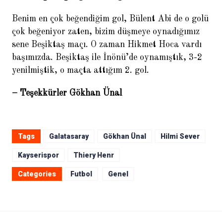
Benim en çok beğendiğim gol, Bülent Abi de o golü
çok beğeniyor zaten, bizim düşmeye oynadığımız
sene Beşiktaş maçı. O zaman Hikmet Hoca vardı
başımızda. Beşiktaş ile İnönü’de oynamıştık, 3-2
yenilmiştik, o maçta attığım 2. gol.
– Teşekkürler Gökhan Ünal
Tags
Galatasaray
Gökhan Ünal
Hilmi Sever
Kayserispor
Thiery Henr
Categories
Futbol
Genel