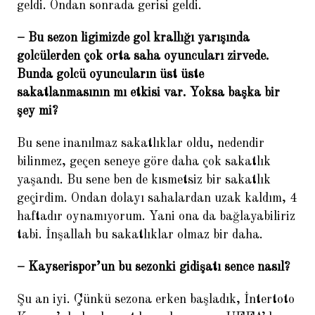
geldi. Ondan sonrada gerisi geldi.
– Bu sezon ligimizde gol krallığı yarışında
golcülerden çok orta saha oyuncuları zirvede.
Bunda golcü oyuncuların üst üste
sakatlanmasının mı etkisi var. Yoksa başka bir
şey mi?
Helder Postiga: Galatasaray
beni iki kez istedi
Bu sene inanılmaz sakatlıklar oldu, nedendir
bilinmez, geçen seneye göre daha çok sakatlık
yaşandı. Bu sene ben de kısmetsiz bir sakatlık
geçirdim. Ondan dolayı sahalardan uzak kaldım, 4
haftadır oynamıyorum. Yani ona da bağlayabiliriz
tabi. İnşallah bu sakatlıklar olmaz bir daha.
– Kayserispor’un bu sezonki gidişatı sence nasıl?
Şu an iyi. Çünkü sezona erken başladık, İntertoto
Fernando Hierro: