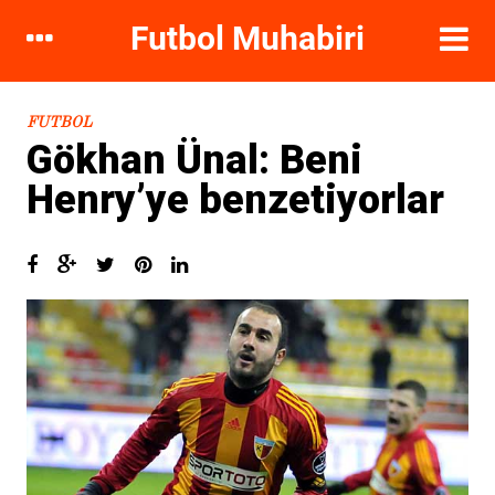
DIKKAT ÇEKENLER
FUTBOL
Gökhan Ünal: Beni
Henry’ye benzetiyorlar
Hugo Sanchez: Galatasaray’ı
ayağa kaldırırım