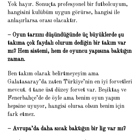
Yok hayır. Sonuçta profesyonel bir futbolcuyum,
5.
Portekiz: Sporting Lizbon
hangisini kulübüm uygun görürse, hangisi ile
Akademi ‘Akademi Sporting’in
anlaşırlarsa orası olacaktır.
DNA’sıdır’
– Oyun tarzını düşündüğünde üç büyüklerde şu
6.
Ogan Tarhan: Gökhan Gönül’e
takıma çok faydalı olurum dediğin bir takım var
ciddi teklifler vardı
mı? Hem sistemi, hem de oyuncu yapısına baktığın
7.
Abdullah Avcı: Eleştiri Terim’e
zaman.
değil Türk futboluna
Ben takım olarak belirtmeyeyim ama
8.
Hollanda: Ajax Alt Yapısı
Galatasaray’da zaten Türkiye’nin en iyi forvetleri
‘Scout ekibimiz 1000 kişiden
fazla’
mevcut. 4 tane üst düzey forvet var. Beşiktaş ve
Fenerbahçe’de de öyle ama benim oyun yapım
9.
‘Fatih Terim önümüzü açmadı’
hepsine uyuyor, hangisi olursa olsun benim için
10.
fark etmez.
Eusebio: Pele’ye Brezilya’nın
Eusebio’su desinler
– Avrupa’da daha sıcak baktığın bir lig var mı?