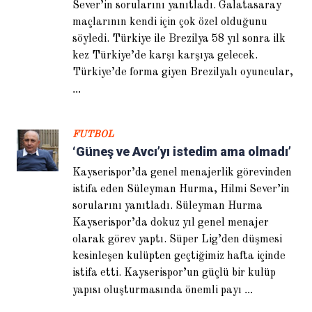
Sever’in sorularını yanıtladı. Galatasaray
maçlarının kendi için çok özel olduğunu
söyledi. Türkiye ile Brezilya 58 yıl sonra ilk
kez Türkiye’de karşı karşıya gelecek.
Türkiye’de forma giyen Brezilyalı oyuncular,
...
Helder Postiga: Galatasaray
FUTBOL
beni iki kez istedi
‘Güneş ve Avcı’yı istedim ama olmadı’
Kayserispor’da genel menajerlik görevinden
istifa eden Süleyman Hurma, Hilmi Sever’in
sorularını yanıtladı. Süleyman Hurma
Kayserispor’da dokuz yıl genel menajer
olarak görev yaptı. Süper Lig’den düşmesi
kesinleşen kulüpten geçtiğimiz hafta içinde
istifa etti. Kayserispor’un güçlü bir kulüp
...
yapısı oluşturmasında önemli payı
Fernando Hierro: