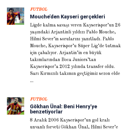
Ronaldo kazanmaktan bıkmaz
FUTBOL
Mouche’den Kayseri gerçekleri
BIZI TAKIP EDIN
Ligde kalma savaşı veren Kayserispor’un 26
yaşındaki Arjantinli yıldızı Pablo Mouche,
Hilmi Sever’in sorularını yanıtladı. Pablo
Mouche, Kayserispor’u Süper Lig’de tutmak
için çabalıyor. Arjantin’in en büyük
takımlarından Boca Juniors’tan
POPÜLER HABERLER
Kayserispor’a 2012 yılında transfer oldu.
Sarı Kırmızılı takımın geçtiğimiz sezon elde
1.
Sven Goran Eriksson: Finali
...
göreceğimizden emindik
2.
Juan Mata: Türkiye maçını
FUTBOL
unutamam
Gökhan Ünal: Beni Henry’ye
benzetiyorlar
3.
Hulk: Ailemin tek umuduydum
8 Aralık 2006 Kayserispor’un gol kralı
4.
unvanlı forveti Gökhan Ünal, Hilmi Sever’e
Nuria: Güiza bizi evden attı