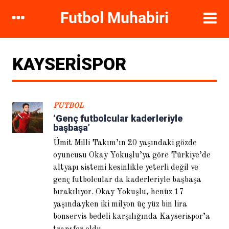
DIKKAT ÇEKENLER
KAYSERISPOR
FUTBOL
‘Genç futbolcular kaderleriyle
başbaşa’
Ümit Milli Takım’ın 20 yaşındaki gözde
oyuncusu Okay Yokuşlu’ya göre Türkiye’de
altyapı sistemi kesinlikle yeterli değil ve
Hugo Sanchez: Galatasaray’ı
genç futbolcular da kaderleriyle başbaşa
ayağa kaldırırım
bırakılıyor. Okay Yokuşlu, henüz 17
yaşındayken iki milyon üç yüz bin lira
bonservis bedeli karşılığında Kayserispor’a
...