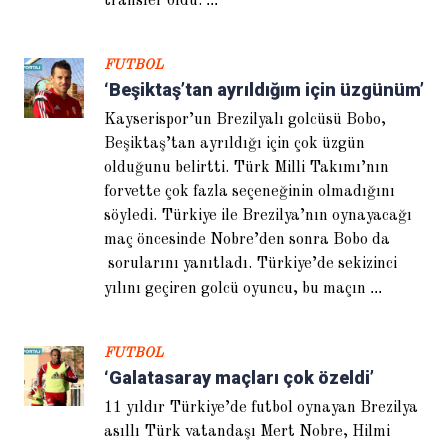
transfer oldu.
FUTBOL
‘Beşiktaş’tan ayrıldığım için üzgünüm’
Kayserispor’un Brezilyalı golcüsü Bobo,
Sven Goran Eriksson: Finali
Beşiktaş’tan ayrıldığı için çok üzgün
göreceğimizden emindik
olduğunu belirtti. Türk Milli Takımı’nın
forvette çok fazla seçeneğinin olmadığını
söyledi. Türkiye ile Brezilya’nın oynayacağı
maç öncesinde Nobre’den sonra Bobo da
sorularını yanıtladı. Türkiye’de sekizinci
...
yılını geçiren golcü oyuncu, bu maçın
FUTBOL
‘Galatasaray maçları çok özeldi’
Abdullah Avcı: Eleştiri Terim’e
değil Türk futboluna
11 yıldır Türkiye’de futbol oynayan Brezilya
asıllı Türk vatandaşı Mert Nobre, Hilmi