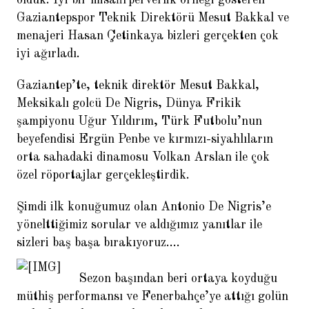
olduk. İyi bir misafirperverlik örneği gösteren
Gaziantepspor Teknik Direktörü Mesut Bakkal ve
menajeri Hasan Çetinkaya bizleri gerçekten çok
iyi ağırladı.
Gaziantep’te, teknik direktör Mesut Bakkal,
Sven Goran Eriksson: Finali
Meksikalı golcü De Nigris, Dünya Frikik
göreceğimizden emindik
şampiyonu Uğur Yıldırım, Türk Futbolu’nun
beyefendisi Ergün Penbe ve kırmızı-siyahlıların
orta sahadaki dinamosu Volkan Arslan ile çok
özel röportajlar gerçekleştirdik.
Şimdi ilk konuğumuz olan Antonio De Nigris’e
yönelttiğimiz sorular ve aldığımız yanıtlar ile
sizleri baş başa bırakıyoruz….
Abdullah Avcı: Eleştiri Terim’e
değil Türk futboluna
Sezon başından beri ortaya koyduğu
müthiş performansı ve Fenerbahçe’ye attığı golün