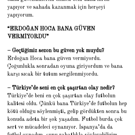
yapıyor ve sahada kazanmak için herşeyi
5.
Portekiz: Sporting Lizbon
yapıyorum.
Akademi ‘Akademi Sporting’in
DNA’sıdır’
“ERDOĞAN HOCA BANA GÜVEN
6.
Ogan Tarhan: Gökhan Gönül’e
VERMİYORDU”
ciddi teklifler vardı
– Geçtiğimiz sezon bu güven yok muydu?
7.
Abdullah Avcı: Eleştiri Terim’e
Erdoğan Hoca bana güven vermiyordu.
değil Türk futboluna
Çoğunlukla sonradan oyuna giriyordum ve bana
8.
Hollanda: Ajax Alt Yapısı
karşı sıcak bir tutum sergilenmiyordu.
‘Scout ekibimiz 1000 kişiden
fazla’
– Türkiye’de seni en çok şaşırtan olay nedir?
Türkiye’de beni en çok şaşırtan olay futbolun
9.
‘Fatih Terim önümüzü açmadı’
kalitesi oldu. Çünkü bana Türkiye’de futbolun hep
10.
Eusebio: Pele’ye Brezilya’nın
kötü olduğu söylenmişti, gelip gördükten sonra bu
Eusebio’su desinler
konuda adeta bir şok yaşadım. Futbol burda çok
sert ve mücadeleci oynanıyor. İspanya’da da