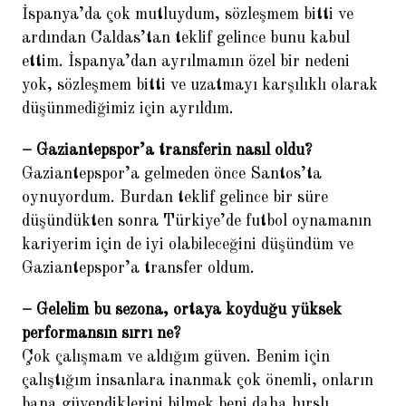
Ronaldo kazanmaktan bıkmaz
İspanya’da çok mutluydum, sözleşmem bitti ve
ardından Caldas’tan teklif gelince bunu kabul
ettim. İspanya’dan ayrılmamın özel bir nedeni
BIZI TAKIP EDIN
yok, sözleşmem bitti ve uzatmayı karşılıklı olarak
düşünmediğimiz için ayrıldım.
– Gaziantepspor’a transferin nasıl oldu?
Gaziantepspor’a gelmeden önce Santos’ta
oynuyordum. Burdan teklif gelince bir süre
POPÜLER HABERLER
düşündükten sonra Türkiye’de futbol oynamanın
kariyerim için de iyi olabileceğini düşündüm ve
1.
Sven Goran Eriksson: Finali
Gaziantepspor’a transfer oldum.
göreceğimizden emindik
2.
Juan Mata: Türkiye maçını
– Gelelim bu sezona, ortaya koyduğu yüksek
unutamam
performansın sırrı ne?
Çok çalışmam ve aldığım güven. Benim için
3.
Hulk: Ailemin tek umuduydum
çalıştığım insanlara inanmak çok önemli, onların
4.
Nuria: Güiza bizi evden attı
bana güvendiklerini bilmek beni daha hırslı