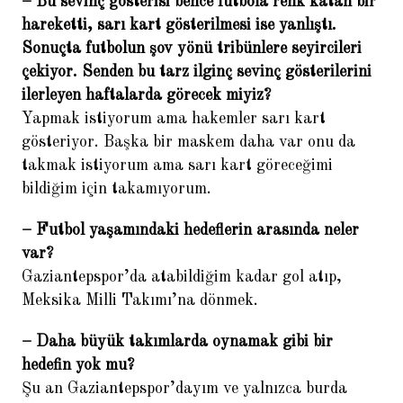
– Bu sevinç gösterisi bence futbola renk katan bir
hareketti, sarı kart gösterilmesi ise yanlıştı.
Sonuçta futbolun şov yönü tribünlere seyircileri
çekiyor. Senden bu tarz ilginç sevinç gösterilerini
ilerleyen haftalarda görecek miyiz?
Yapmak istiyorum ama hakemler sarı kart
gösteriyor. Başka bir maskem daha var onu da
takmak istiyorum ama sarı kart göreceğimi
bildiğim için takamıyorum.
– Futbol yaşamındaki hedeflerin arasında neler
var?
Gaziantepspor’da atabildiğim kadar gol atıp,
Meksika Milli Takımı’na dönmek.
– Daha büyük takımlarda oynamak gibi bir
hedefin yok mu?
Şu an Gaziantepspor’dayım ve yalnızca burda