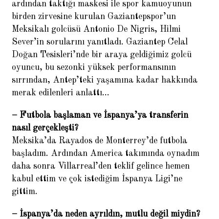
ardından taktığı maskesi ile spor kamuoyunun
birden zirvesine kurulan Gaziantepspor’un
Meksikalı golcüsü Antonio De Nigris, Hilmi
Sever’in sorularını yanıtladı. Gaziantep Celal
Doğan Tesisleri’nde bir araya geldiğimiz golcü
oyuncu, bu sezonki yüksek performansının
sırrından, Antep’teki yaşamına kadar hakkında
Helder Postiga: Galatasaray
merak edilenleri anlattı…
beni iki kez istedi
– Futbola başlaman ve İspanya’ya transferin
nasıl gerçekleşti?
Meksika’da Rayados de Monterrey’de futbola
başladım. Ardından America takımında oynadım
daha sonra Villarreal’den teklif gelince hemen
kabul ettim ve çok istediğim İspanya Ligi’ne
gittim.
Fernando Hierro:
– İspanya’da neden ayrıldın, mutlu değil miydin?