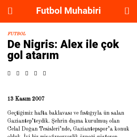
DIKKAT ÇEKENLER
FUTBOL
De Nigris: Alex ile çok
gol atarım
13 Kasım 2007
Hugo Sanchez: Galatasaray’ı
ayağa kaldırırım
Geçtiğimiz hafta baklavası ve fıstığıyla ün salan
Gaziantep’teydik. Şehrin dışına kurulmuş olan
Celal Doğan Tesisleri’nde, Gaziantepspor’a konuk