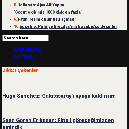
8.
Hollanda: Ajax Alt Yapısı
‘Scout ekibimiz 1000 kişiden fazla’
9.
‘Fatih Terim önümüzü açmadı’
10.
Eusebio: Pele’ye Brezilya’nın Eusebio’su desinler
ANA SAYFA
FUTBOL
Dikkat Çekenler
Hugo Sanchez: Galatasaray’ı ayağa kaldırırım
Sven Goran Eriksson: Finali göreceğimizden
emindik