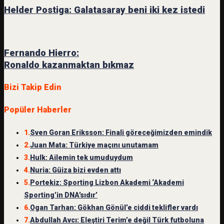
Helder Postiga: Galatasaray beni iki kez istedi
Fernando Hierro:
Ronaldo kazanmaktan bıkmaz
Bizi Takip Edin
Popüler Haberler
1.
Sven Goran Eriksson: Finali göreceğimizden emindik
2.
Juan Mata: Türkiye maçını unutamam
3.
Hulk: Ailemin tek umuduydum
4.
Nuria: Güiza bizi evden attı
5.
Portekiz: Sporting Lizbon Akademi ‘Akademi
Sporting’in DNA’sıdır’
6.
Ogan Tarhan: Gökhan Gönül’e ciddi teklifler vardı
7.
Abdullah Avcı: Eleştiri Terim’e değil Türk futboluna