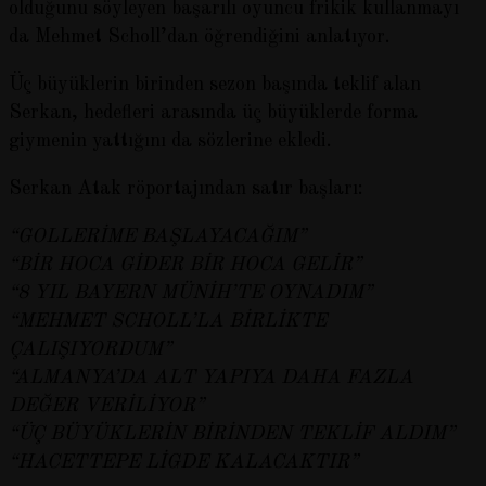
olduğunu söyleyen başarılı oyuncu frikik kullanmayı
da Mehmet Scholl’dan öğrendiğini anlatıyor.
Üç büyüklerin birinden sezon başında teklif alan
Serkan, hedefleri arasında üç büyüklerde forma
giymenin yattığını da sözlerine ekledi.
Serkan Atak röportajından satır başları:
“GOLLERİME BAŞLAYACAĞIM”
“BİR HOCA GİDER BİR HOCA GELİR”
“8 YIL BAYERN MÜNİH’TE OYNADIM”
“MEHMET SCHOLL’LA BİRLİKTE
ÇALIŞIYORDUM”
“ALMANYA’DA ALT YAPIYA DAHA FAZLA
DEĞER VERİLİYOR”
“ÜÇ BÜYÜKLERİN BİRİNDEN TEKLİF ALDIM”
“HACETTEPE LİGDE KALACAKTIR”