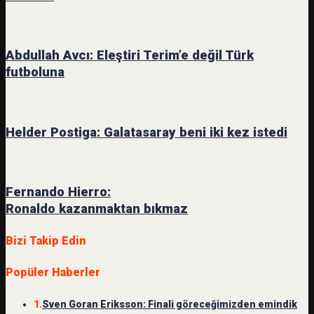
Abdullah Avcı: Eleştiri Terim’e değil Türk
futboluna
Helder Postiga: Galatasaray beni iki kez istedi
Fernando Hierro:
Ronaldo kazanmaktan bıkmaz
Bizi Takip Edin
Popüler Haberler
1.
Sven Goran Eriksson: Finali göreceğimizden emindik