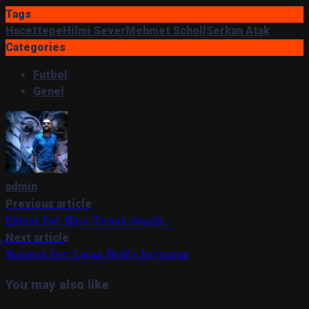
Tags
Hacettepe
Hilmi Sever
Mehmet Scholl
Serkan Atak
Categories
Futbol
Genel
admin
Previous article
Bülent Bal: Eğer Cernat olsaydı…
Next article
Mahmut Boz: Lucas Neill’e hayranım
You may also like