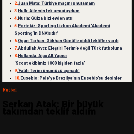
2.
Juan Mata: Türkiye maçını unutamam
3.
Hulk: Ailemin tek umuduydum
4.
Nuria: Güiza bizi evden attı
5.
Portekiz: Sporting Lizbon Akademi ‘Akademi
Sporting’in DNA’sıdır’
6.
Ogan Tarhan: Gökhan Gönül’e ciddi teklifler vardı
7.
Abdullah Avcı: Eleştiri Terim’e değil Türk futboluna
8.
Hollanda: Ajax Alt Yapısı
‘Scout ekibimiz 1000 kişiden fazla’
9.
‘Fatih Terim önümüzü açmadı’
10.
Eusebio: Pele’ye Brezilya’nın Eusebio’su desinler
Futbol
Serkan Atak: Bir büyük
takımdan teklif aldım