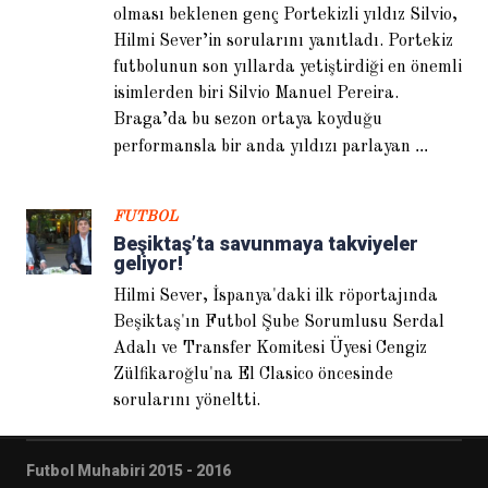
olması beklenen genç Portekizli yıldız Silvio,
Hilmi Sever’in sorularını yanıtladı. Portekiz
futbolunun son yıllarda yetiştirdiği en önemli
isimlerden biri Silvio Manuel Pereira.
Braga’da bu sezon ortaya koyduğu
...
performansla bir anda yıldızı parlayan
Helder Postiga: Galatasaray
FUTBOL
beni iki kez istedi
Beşiktaş’ta savunmaya takviyeler
geliyor!
Hilmi Sever, İspanya'daki ilk röportajında
Beşiktaş'ın Futbol Şube Sorumlusu Serdal
Adalı ve Transfer Komitesi Üyesi Cengiz
Zülfikaroğlu'na El Clasico öncesinde
sorularını yöneltti.
Futbol Muhabiri 2015 - 2016
Fernando Hierro: