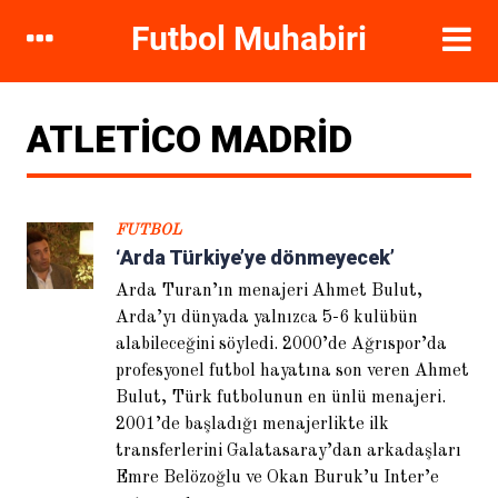
DIKKAT ÇEKENLER
ATLETICO MADRID
FUTBOL
‘Arda Türkiye’ye dönmeyecek’
Arda Turan’ın menajeri Ahmet Bulut,
Arda’yı dünyada yalnızca 5-6 kulübün
alabileceğini söyledi. 2000’de Ağrıspor’da
profesyonel futbol hayatına son veren Ahmet
Hugo Sanchez: Galatasaray’ı
ayağa kaldırırım
Bulut, Türk futbolunun en ünlü menajeri.
2001’de başladığı menajerlikte ilk
transferlerini Galatasaray’dan arkadaşları
Emre Belözoğlu ve Okan Buruk’u Inter’e