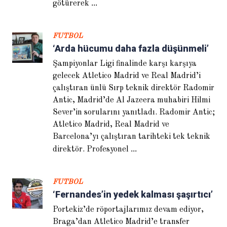
...
götürerek
FUTBOL
‘Arda hücumu daha fazla düşünmeli’
Şampiyonlar Ligi finalinde karşı karşıya
Sven Goran Eriksson: Finali
gelecek Atletico Madrid ve Real Madrid’i
göreceğimizden emindik
çalıştıran ünlü Sırp teknik direktör Radomir
Antic, Madrid’de Al Jazeera muhabiri Hilmi
Sever’in sorularını yanıtladı. Radomir Antic;
Atletico Madrid, Real Madrid ve
Barcelona’yı çalıştıran tarihteki tek teknik
...
direktör. Profesyonel
FUTBOL
‘Fernandes’in yedek kalması şaşırtıcı’
Abdullah Avcı: Eleştiri Terim’e
değil Türk futboluna
Portekiz’de röportajlarımız devam ediyor,
Braga’dan Atletico Madrid’e transfer