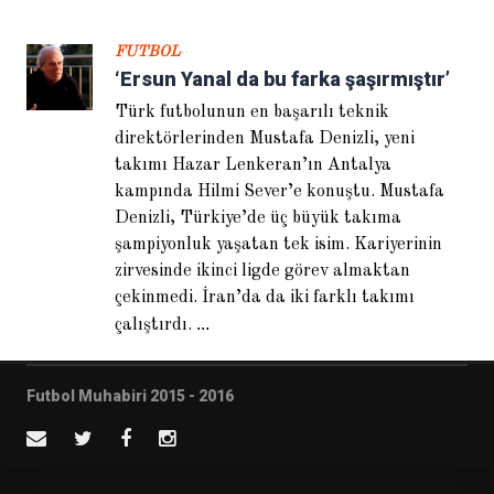
FUTBOL
‘Ersun Yanal da bu farka şaşırmıştır’
Türk futbolunun en başarılı teknik
direktörlerinden Mustafa Denizli, yeni
Sven Goran Eriksson: Finali
takımı Hazar Lenkeran’ın Antalya
göreceğimizden emindik
kampında Hilmi Sever’e konuştu. Mustafa
Denizli, Türkiye’de üç büyük takıma
şampiyonluk yaşatan tek isim. Kariyerinin
zirvesinde ikinci ligde görev almaktan
çekinmedi. İran’da da iki farklı takımı
...
çalıştırdı.
Futbol Muhabiri 2015 - 2016
Abdullah Avcı: Eleştiri Terim’e
değil Türk futboluna