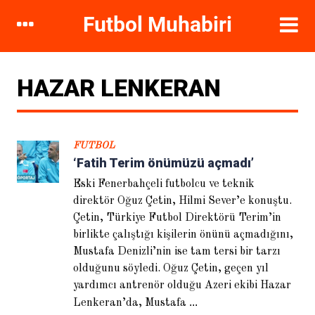
DIKKAT ÇEKENLER
HAZAR LENKERAN
FUTBOL
‘Fatih Terim önümüzü açmadı’
Eski Fenerbahçeli futbolcu ve teknik
direktör Oğuz Çetin, Hilmi Sever’e konuştu.
Çetin, Türkiye Futbol Direktörü Terim’in
birlikte çalıştığı kişilerin önünü açmadığını,
Hugo Sanchez: Galatasaray’ı
ayağa kaldırırım
Mustafa Denizli’nin ise tam tersi bir tarzı
olduğunu söyledi. Oğuz Çetin, geçen yıl
yardımcı antrenör olduğu Azeri ekibi Hazar
...
Lenkeran’da, Mustafa