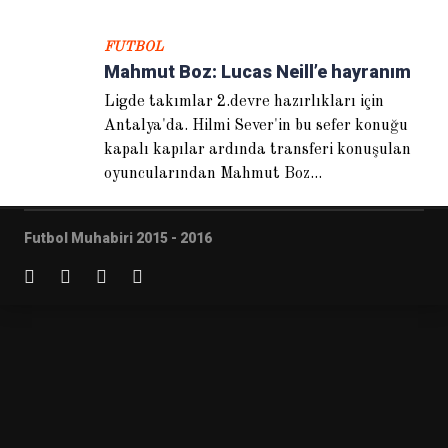
FUTBOL
Mahmut Boz: Lucas Neill’e hayranım
Ligde takımlar 2.devre hazırlıkları için
Antalya'da. Hilmi Sever'in bu sefer konuğu
Sven Goran Eriksson: Finali
kapalı kapılar ardında transferi konuşulan
göreceğimizden emindik
oyuncularından Mahmut Boz...
Futbol Muhabiri 2015 - 2016
Abdullah Avcı: Eleştiri Terim’e
değil Türk futboluna