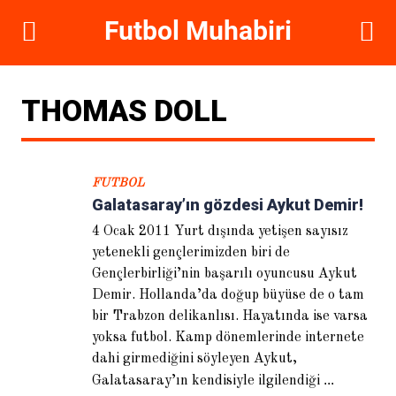
DIKKAT ÇEKENLER
THOMAS DOLL
FUTBOL
Galatasaray’ın gözdesi Aykut Demir!
4 Ocak 2011 Yurt dışında yetişen sayısız
yetenekli gençlerimizden biri de
Gençlerbirliği’nin başarılı oyuncusu Aykut
Demir. Hollanda’da doğup büyüse de o tam
Hugo Sanchez: Galatasaray’ı
ayağa kaldırırım
bir Trabzon delikanlısı. Hayatında ise varsa
yoksa futbol. Kamp dönemlerinde internete
dahi girmediğini söyleyen Aykut,
...
Galatasaray’ın kendisiyle ilgilendiği